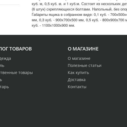
куб. м, 0,5 куб. м. и 1 куб.м. Состоит из нескольких д
(6 штук) скрепляющихся болтами. Напольный, без опо
Габариты ящика в собранном виде: 0,1 куб. - 700х500х
мм, 0,3 куб. - 900х700х500 мм, 0,5 куб. - 800х900х700 
куб. - 1100х1000х900 мм.
ЛОГ ТОВАРОВ
О МАГАЗИНЕ
дежда
О магазине
ль
Полезные статьи
ственные товары
Как купить
ь
Доставка
тарь
Контакты