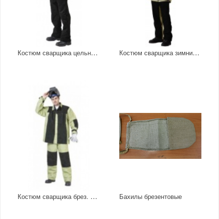
Костюм сварщика цельноспилковый
Костюм сварщика зимний комбинированный
Костюм сварщика брез. со спилком
Бахилы брезентовые