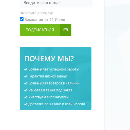
Выберите рассылку
Кампания от 11 Июля
ПОДПИСАТЬСЯ
ПОЧЕМУ МЫ?
Более 9 лет успешной работы
Гарантия низкой цены!
Более 2000 товаров в наличии
Работаем также под заказ
Участвуем в госзакупках
Доставка по Казани и всей России